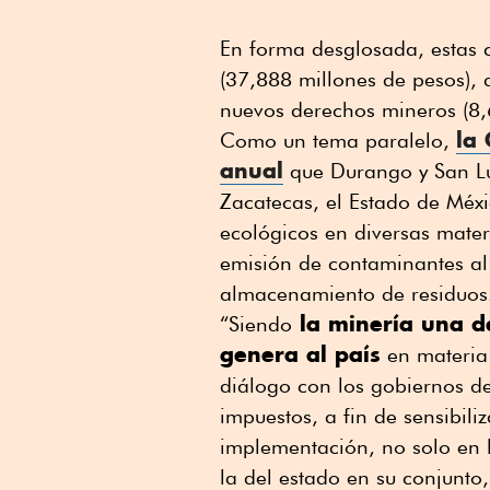
En forma desglosada, estas c
(37,888 millones de pesos), 
nuevos derechos mineros (8,
la
Como un tema paralelo,
anual
que Durango y San Luí
Zacatecas, el Estado de Méx
ecológicos en diversas mater
emisión de contaminantes al 
almacenamiento de residuos
la minería una de
“Siendo
genera al país
en materia 
diálogo con los gobiernos de
impuestos, a fin de sensibili
implementación, no solo en 
la del estado en su conjunto