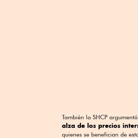
También la SHCP argumentó 
alza de los precios inte
quienes se benefician de est