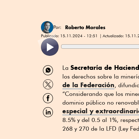
Roberto Morales
Por:
Publicado:
15.11.2024 - 12:51
Actualizado:
15.11.
Compartir
Secretaría de Hacien
La
por
los derechos sobre la minerí
WhatsApp
Compartir
de la Federación
, difundi
por
Twitter
“Considerando que los minera
Compartir
por
dominio público no renovabl
Facebook
Compartir
especial y extraordinar
por
8.5% y del 0.5 al 1%, respect
Linkedin
268 y 270 de la LFD (Ley Fede