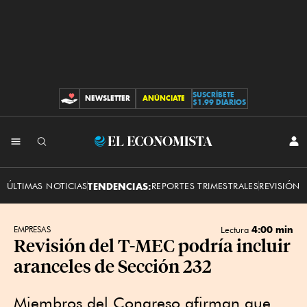
SUSCRÍBETE
NEWSLETTER
ANÚNCIATE
CONTRIBUCIONES
$1.99 DIARIOS
INI
El
SES
Economista
ÚLTIMAS NOTICIAS
TENDENCIAS:
REPORTES TRIMESTRALES
REVISIÓN 
4:00 min
EMPRESAS
Lectura
Revisión del T-MEC podría incluir
aranceles de Sección 232
Miembros del Congreso afirman que