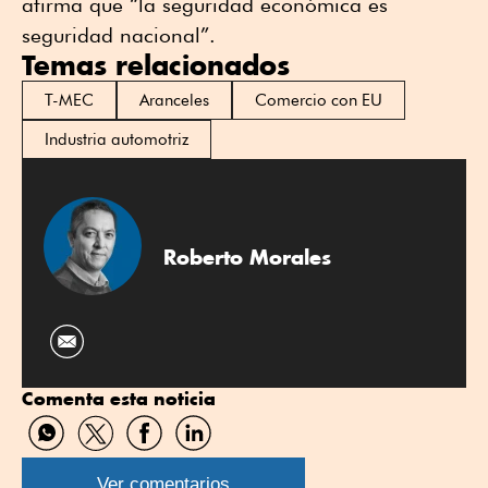
afirma que “la seguridad económica es
seguridad nacional”.
Temas relacionados
T-MEC
Aranceles
Comercio con EU
Industria automotriz
Roberto Morales
Comenta esta noticia
Compartir
Compartir
Compartir
Compartir
por
por
por
por
WhatsApp
Twitter
Facebook
Linkedin
Ver comentarios