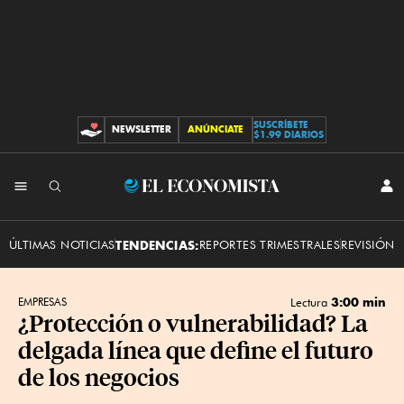
SUSCRÍBETE
NEWSLETTER
ANÚNCIATE
CONTRIBUCIONES
$1.99 DIARIOS
INI
El
SES
Economista
ÚLTIMAS NOTICIAS
TENDENCIAS:
REPORTES TRIMESTRALES
REVISIÓN 
3:00 min
EMPRESAS
Lectura
¿Protección o vulnerabilidad? La
delgada línea que define el futuro
de los negocios