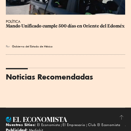
POLÍTICA
Mando Unificado cumple 500 días en Oriente del Edoméx
Por
Gobierno del Estado de México
Noticias Recomendadas
Nuestros Sitios:
El Economista
El Empresario
Club El Economista
Subir
Publicidad:
Mediakit