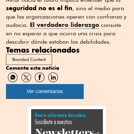
seguridad no es el fin
, sino el medio para
que las organizaciones operen con confianza y
El verdadero liderazgo
audacia.
consiste
en no esperar a que ocurra una crisis para
descubrir dónde estaban las debilidades.
Temas relacionados
Branded Content
Comenta esta noticia
Compartir
Compartir
Compartir
Compartir
por
por
por
por
WhatsApp
Twitter
Facebook
Linkedin
Ver comentarios
Únete infórmate descubre
Suscríbete a nuestros
Newsletters