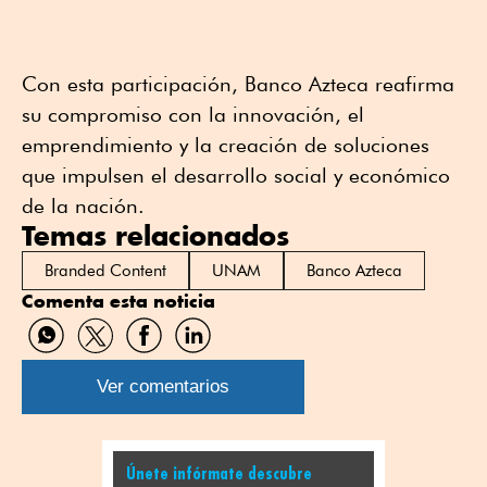
Con esta participación, Banco Azteca reafirma
su compromiso con la innovación, el
emprendimiento y la creación de soluciones
que impulsen el desarrollo social y económico
de la nación.
Temas relacionados
Branded Content
UNAM
Banco Azteca
Comenta esta noticia
Compartir
Compartir
Compartir
Compartir
por
por
por
por
WhatsApp
Twitter
Facebook
Linkedin
Ver comentarios
Únete infórmate descubre