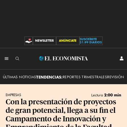
SUSCRÍBETE
NEWSLETTER
ANÚNCIATE
CONTRIBUCIONES
$1.99 DIARIOS
INI
El
SES
Economista
ÚLTIMAS NOTICIAS
TENDENCIAS:
REPORTES TRIMESTRALES
REVISIÓN 
2:00 min
EMPRESAS
Lectura
Con la presentación de proyectos
de gran potencial, llega a su fin el
Campamento de Innovación y
Emprendimiento de la Facultad