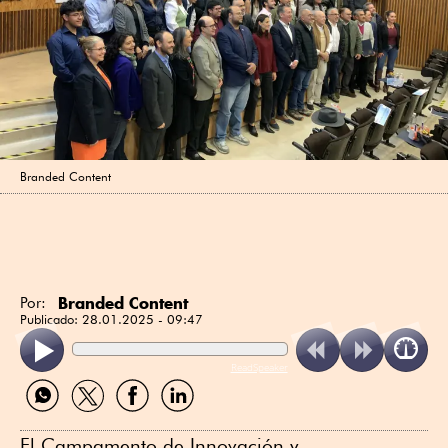
Branded Content
Branded Content
Por:
Publicado:
28.01.2025 - 09:47
ReadSpeaker
Compartir
Compartir
Compartir
Compartir
por
por
por
por
WhatsApp
Twitter
Facebook
Linkedin
El Campamento de Innovación y