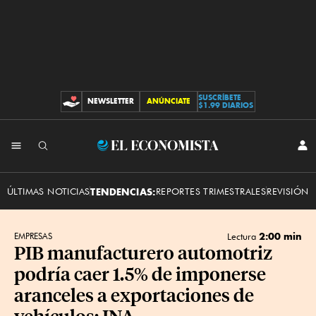
SUSCRÍBETE
NEWSLETTER
ANÚNCIATE
CONTRIBUCIONES
$1.99 DIARIOS
INI
El
SES
Economista
ÚLTIMAS NOTICIAS
TENDENCIAS:
REPORTES TRIMESTRALES
REVISIÓN 
2:00 min
EMPRESAS
Lectura
PIB manufacturero automotriz
podría caer 1.5% de imponerse
aranceles a exportaciones de
vehículos: INA