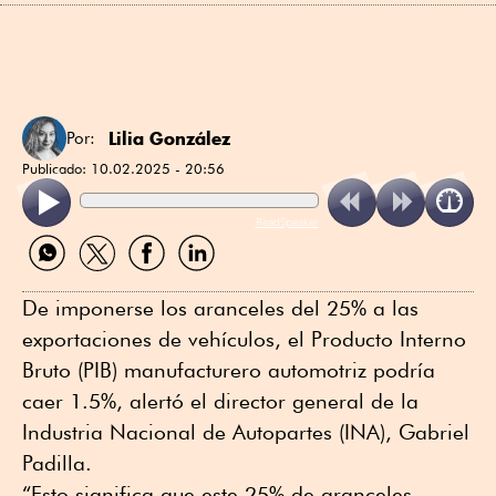
Lilia González
Por:
Publicado:
10.02.2025 - 20:56
ReadSpeaker
Compartir
Compartir
Compartir
Compartir
por
por
por
por
WhatsApp
Twitter
Facebook
Linkedin
De imponerse los aranceles del 25% a las
exportaciones de vehículos, el Producto Interno
Bruto (PIB) manufacturero automotriz podría
caer 1.5%, alertó el director general de la
Industria Nacional de Autopartes (INA), Gabriel
Padilla.
“Esto significa que este 25% de aranceles