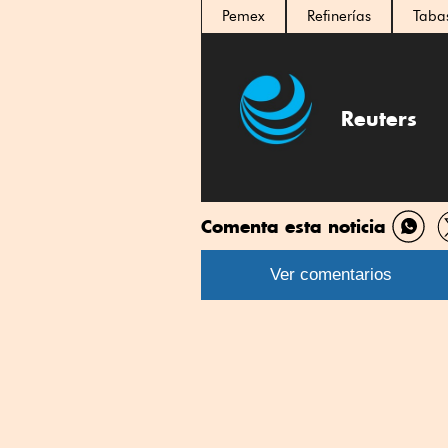
Pemex
Refinerías
Taba
Reuters
Comenta esta noticia
Comp
por
Ver comentarios
What