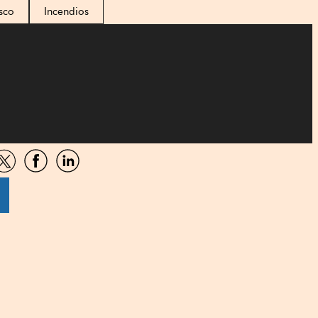
sco
Incendios
artir
Compartir
Compartir
Compartir
por
por
por
sApp
Twitter
Facebook
Linkedin