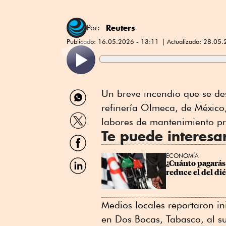
Reuters
Por:
Publicado:
16.05.2026 - 13:11
Actualizado:
28.05.
Compartir
Un ⁠breve incendio que se de
por
⁠refinería Olmeca, de México
WhatsApp
Compartir
labores de mantenimiento pr
por
Te puede interesa
Twitter
Compartir
por
ECONOMÍA
Facebook
Compartir
¿Cuánto pagarás 
por
reduce el del dié
Linkedin
Medios locales reportaron ini
en Dos Bocas, Tabasco, al su