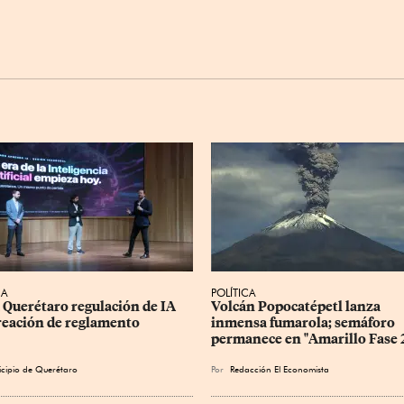
CA
POLÍTICA
 Querétaro regulación de IA 
Volcán Popocatépetl lanza 
reación de reglamento
inmensa fumarola; semáforo 
permanece en "Amarillo Fase 
cipio de Querétaro
Por
Redacción El Economista