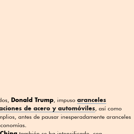
Donald Trump
aranceles
idos,
, impuso
taciones de acero y automóviles
, así como
plios, antes de pausar inesperadamente aranceles
economías.
 China
también se ha intensificado, con