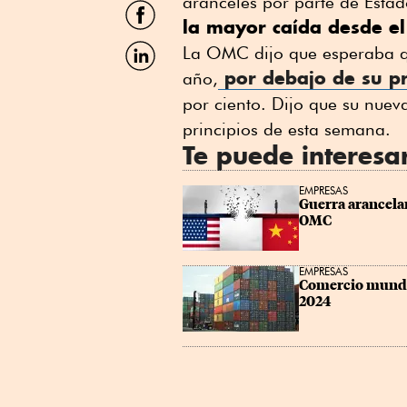
Twitter
aranceles por parte de Estad
Compartir
por
la mayor caída desde el
Facebook
Compartir
La OMC dijo que esperaba q
por
por debajo de su pr
año,
Linkedin
por ciento. Dijo que su nuev
principios de esta semana.
Te puede interesa
EMPRESAS
Guerra arancelar
OMC
EMPRESAS
Comercio mundia
2024