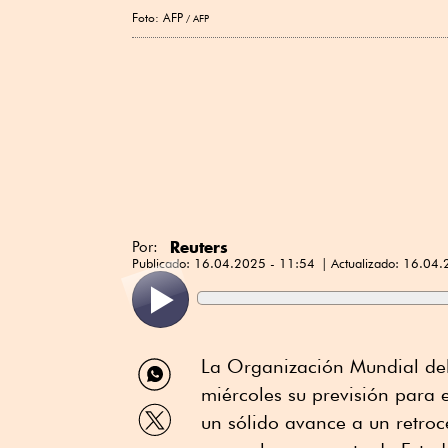
Foto: AFP
AFP
Reuters
Por:
Publicado:
16.04.2025 - 11:54
Actualizado:
16.04.
Compartir
La Organización Mundial de
por
miércoles su previsión para
WhatsApp
Compartir
un sólido avance a un retro
por