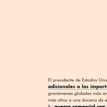
El presidente de Estados Un
adicionales a las impor
gravámenes globales más am
más altos a una docena de 
guerra comercial con
Su