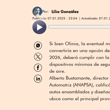
Lilia González
Por:
Publicado:
07.01.2025 - 23:04
Actualizado:
07.01.
Compartir
Si bien Olinia, la eventual 
por
convertiría en una opción de
WhatsApp
Compartir
2026, deberá cumplir con la
por
Twitter
dispositivos mínimos de segu
Compartir
por
de aire.
Facebook
Compartir
Alberto Bustamante, director
por
Automotriz (ANAPSA), califi
Linkedin
autos ensamblados y diseñad
ubica como el principal pro