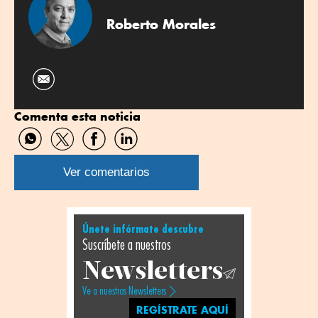
Roberto Morales
Comenta esta noticia
Compartir
Compartir
Compartir
Compartir
por
por
por
por
WhatsApp
Twitter
Facebook
Linkedin
Ver comentarios
Únete infórmate descubre
Suscríbete a nuestros
Newsletters
Ve a nuestros Newsletters
REGÍSTRATE AQUÍ