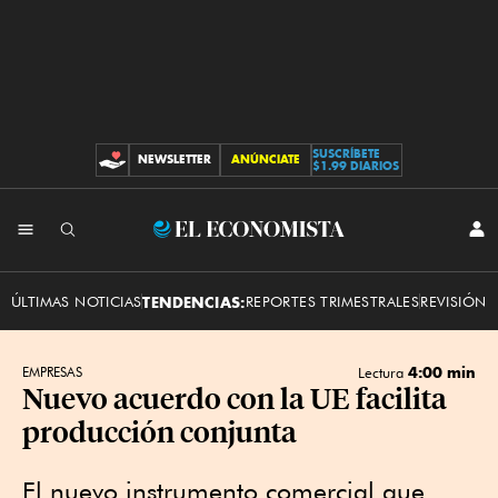
SUSCRÍBETE
NEWSLETTER
ANÚNCIATE
CONTRIBUCIONES
$1.99 DIARIOS
INI
El
SES
Economista
ÚLTIMAS NOTICIAS
TENDENCIAS:
REPORTES TRIMESTRALES
REVISIÓN 
4:00 min
EMPRESAS
Lectura
Nuevo acuerdo con la UE facilita
producción conjunta
El nuevo instrumento comercial que