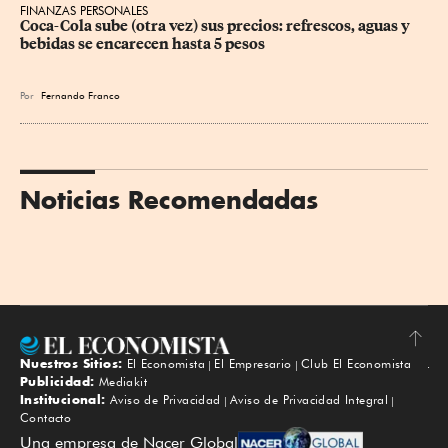
FINANZAS PERSONALES
Coca-Cola sube (otra vez) sus precios: refrescos, aguas y 
bebidas se encarecen hasta 5 pesos
Por
Fernando Franco
Noticias Recomendadas
Nuestros Sitios:
El Economista
El Empresario
Club El Economista
Subir
Publicidad:
Mediakit
Institucional:
Aviso de Privacidad
Aviso de Privacidad Integral
Contacto
Una empresa de Nacer Global