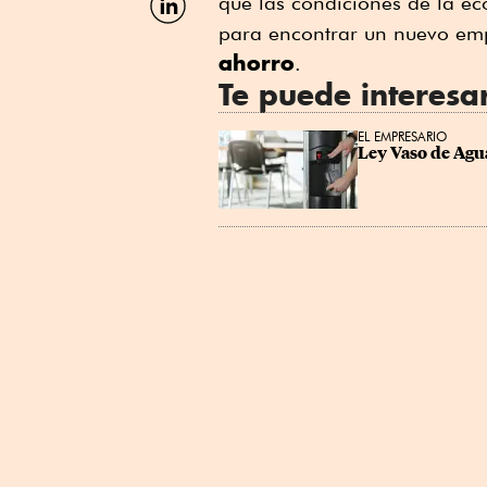
que las condiciones de la e
por
para encontrar un nuevo em
Linkedin
ahorro
.
Te puede interesa
EL EMPRESARIO
Ley Vaso de Agua