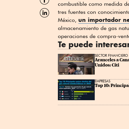
por
combustible como medida de 
Facebook
Compartir
tres fuentes con conocimient
por
un importador ne
México,
Linkedin
almacenamiento de gas natur
operaciones de compra-vent
Te puede interesa
SECTOR FINANCIERO
Aranceles a Cana
Unidos: Citi
EMPRESAS
Top 10: Principa