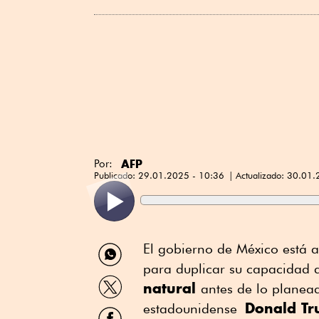
AFP
Por:
Publicado:
29.01.2025 - 10:36
Actualizado:
30.01.
Compartir
El gobierno de México está
por
para duplicar su capacidad
WhatsApp
Compartir
natural
antes de lo planea
por
Donald T
Twitter
estadounidense
Compartir