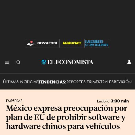
SUSCRÍBETE
NEWSLETTER
ANÚNCIATE
CONTRIBUCIONES
$1.99 DIARIOS
INI
El
SES
Economista
ÚLTIMAS NOTICIAS
TENDENCIAS:
REPORTES TRIMESTRALES
REVISIÓN 
3:00 min
EMPRESAS
Lectura
México expresa preocupación por
plan de EU de prohibir software y
hardware chinos para vehículos