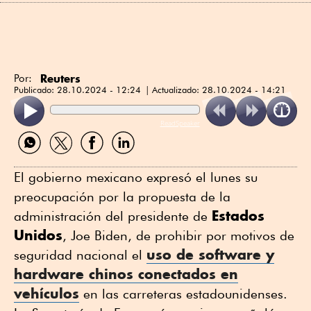
Reuters
Por:
Publicado:
28.10.2024 - 12:24
Actualizado:
28.10.2024 - 14:21
ReadSpeaker
Compartir
Compartir
Compartir
Compartir
por
por
por
por
WhatsApp
Twitter
Facebook
Linkedin
El gobierno mexicano expresó el lunes su
preocupación por la propuesta de la
Estados
administración del presidente de
Unidos
, Joe Biden, de prohibir por motivos de
uso de
software
y
seguridad nacional el
hardware
chinos conectados en
vehículos
en las carreteras estadounidenses.