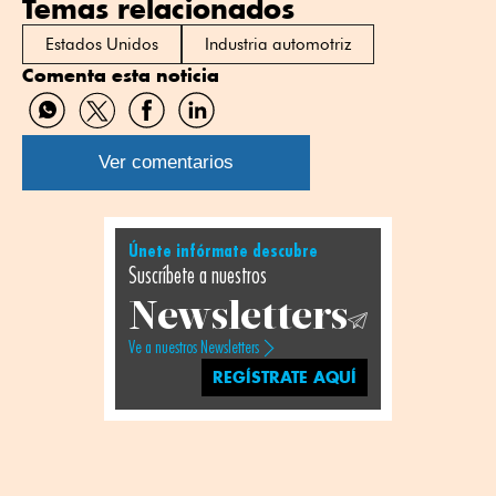
Temas relacionados
Estados Unidos
Industria automotriz
Comenta esta noticia
Compartir
Compartir
Compartir
Compartir
por
por
por
por
WhatsApp
Twitter
Facebook
Linkedin
Ver comentarios
Únete infórmate descubre
Suscríbete a nuestros
Newsletters
Ve a nuestros Newsletters
REGÍSTRATE AQUÍ