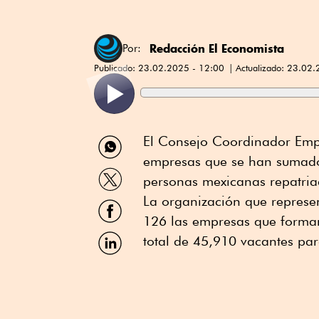
Redacción El Economista
Por:
Publicado:
23.02.2025 - 12:00
Actualizado:
23.02.
Compartir
El Consejo Coordinador Empre
por
empresas que se han sumado 
WhatsApp
Compartir
personas mexicanas repatria
por
Twitter
La organización que represe
Compartir
por
126 las empresas que forman
Facebook
Compartir
total de 45,910 vacantes pa
por
Linkedin