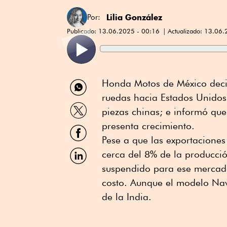
Lilia González
Por:
Publicado:
13.06.2025 - 00:16
Actualizado:
13.06.
Compartir
Honda Motos de México decid
por
ruedas hacia Estados Unidos
WhatsApp
Compartir
piezas chinas; e informó qu
por
Twitter
presenta crecimiento.
Compartir
por
Pese a que las exportacione
Facebook
Compartir
cerca del 8% de la producció
por
suspendido para ese mercado
Linkedin
costo. Aunque el modelo Nav
de la India.