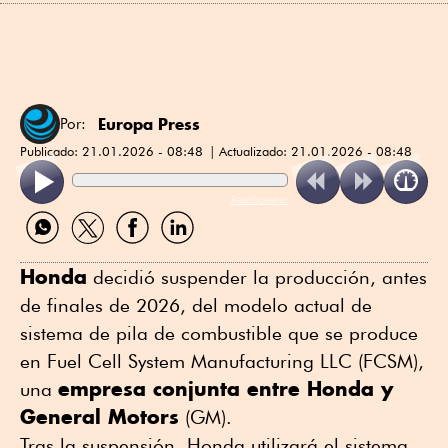
Europa Press
Por:
Publicado:
21.01.2026 - 08:48
Actualizado:
21.01.2026 - 08:48
ReadSpeaker
Compartir
Compartir
Compartir
Compartir
por
por
por
por
WhatsApp
Twitter
Facebook
Linkedin
Honda
decidió suspender la producción, antes
de finales de 2026, del modelo actual de
sistema de pila de combustible que se produce
en Fuel Cell System Manufacturing LLC (FCSM),
empresa conjunta entre Honda y
una
General Motors
(GM).
Tras la suspensión, Honda utilizará el sistema