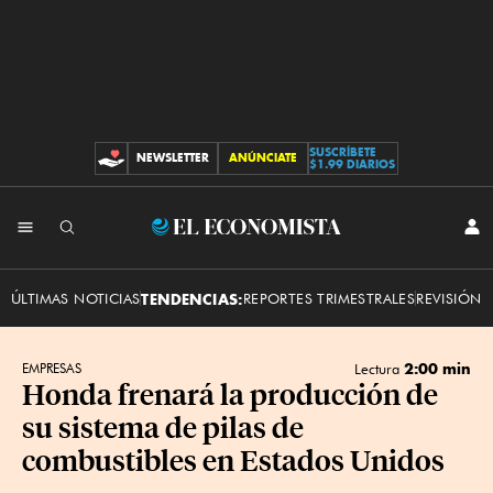
SUSCRÍBETE
NEWSLETTER
ANÚNCIATE
CONTRIBUCIONES
$1.99 DIARIOS
INI
El
SES
Economista
ÚLTIMAS NOTICIAS
TENDENCIAS:
REPORTES TRIMESTRALES
REVISIÓN 
2:00 min
EMPRESAS
Lectura
Honda frenará la producción de
su sistema de pilas de
combustibles en Estados Unidos