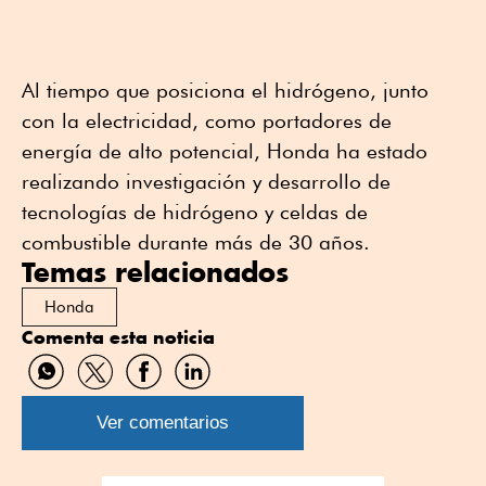
Al tiempo que posiciona el hidrógeno, junto
con la electricidad, como portadores de
energía de alto potencial, Honda ha estado
realizando investigación y desarrollo de
tecnologías de hidrógeno y celdas de
combustible durante más de 30 años.
Temas relacionados
Honda
Comenta esta noticia
Compartir
Compartir
Compartir
Compartir
por
por
por
por
WhatsApp
Twitter
Facebook
Linkedin
Ver comentarios