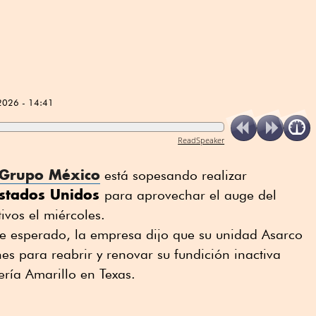
2026 - 14:41
ReadSpeaker
Grupo México
está sopesando realizar
stados Unidos
para aprovechar el auge del
ivos el miércoles.
 esperado, la empresa dijo que su unidad Asarco
es para reabrir y renovar su fundición inactiva
ería Amarillo en Texas.