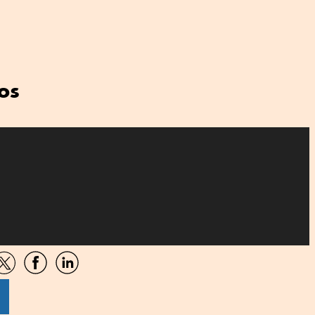
os
artir
Compartir
Compartir
Compartir
por
por
por
sApp
Twitter
Facebook
Linkedin