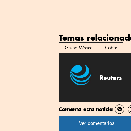
Temas relacionad
Grupo México
Cobre
Reuters
Comenta esta noticia
Comp
por
Ver comentarios
What