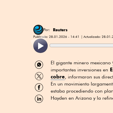
Reuters
Por:
Publicado:
28.01.2026 - 14:41
Actualizado:
28.01.
Compartir
El gigante minero mexicano
por
E
importantes inversiones en
WhatsApp
Compartir
cobre
, informaron sus direct
por
Twitter
En un movimiento largamente
Compartir
por
estaba procediendo ⁠con plan
Facebook
Compartir
Hayden en Arizona y la refin
por
Linkedin