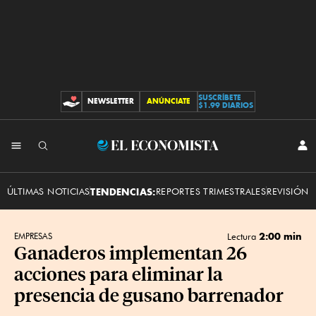
SUSCRÍBETE
NEWSLETTER
ANÚNCIATE
CONTRIBUCIONES
$1.99 DIARIOS
INI
El
SES
Economista
ÚLTIMAS NOTICIAS
TENDENCIAS:
REPORTES TRIMESTRALES
REVISIÓN 
2:00 min
EMPRESAS
Lectura
Ganaderos implementan 26
acciones para eliminar la
presencia de gusano barrenador