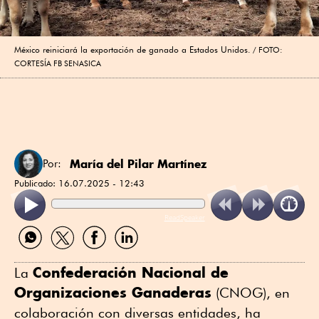
México reiniciará la exportación de ganado a Estados Unidos.
FOTO:
CORTESÍA FB SENASICA
María del Pilar Martínez
Por:
Publicado:
16.07.2025 - 12:43
ReadSpeaker
Compartir
Compartir
Compartir
Compartir
por
por
por
por
WhatsApp
Twitter
Facebook
Linkedin
Confederación Nacional de
La
Organizaciones Ganaderas
(CNOG), en
colaboración con diversas entidades, ha