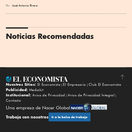
Por
José Antonio Rivera
Noticias Recomendadas
Nuestros Sitios:
El Economista
El Empresario
Club El Economista
Subir
Publicidad:
Mediakit
Institucional:
Aviso de Privacidad
Aviso de Privacidad Integral
Contacto
Una empresa de Nacer Global
Trabaja con nosotros
Ir a la bolsa de trabajo