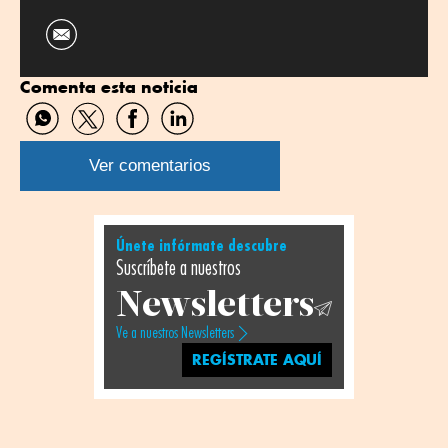
Comenta esta noticia
Compartir
Compartir
Compartir
Compartir
por
por
por
por
WhatsApp
Twitter
Facebook
Linkedin
Ver comentarios
Únete infórmate descubre
Suscríbete a nuestros
Newsletters
Ve a nuestros Newsletters
REGÍSTRATE AQUÍ