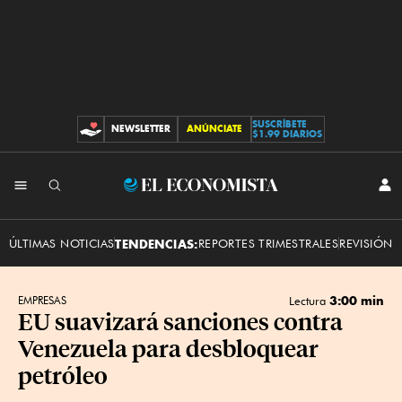
SUSCRÍBETE
NEWSLETTER
ANÚNCIATE
CONTRIBUCIONES
$1.99 DIARIOS
INI
El
SES
Economista
ÚLTIMAS NOTICIAS
TENDENCIAS:
REPORTES TRIMESTRALES
REVISIÓN 
3:00 min
EMPRESAS
Lectura
EU suavizará sanciones contra
Venezuela para desbloquear
petróleo