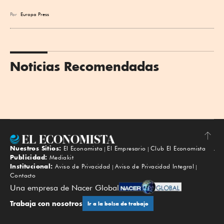
Por
Europa Press
Noticias Recomendadas
Nuestros Sitios:
El Economista
El Empresario
Club El Economista
Subir
Publicidad:
Mediakit
Institucional:
Aviso de Privacidad
Aviso de Privacidad Integral
Contacto
Una empresa de Nacer Global
Trabaja con nosotros
Ir a la bolsa de trabajo