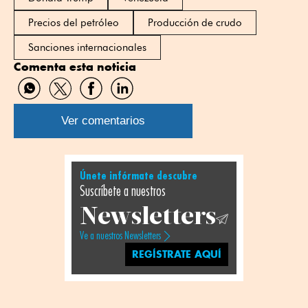
Precios del petróleo
Producción de crudo
Sanciones internacionales
Comenta esta noticia
Compartir
Compartir
Compartir
Compartir
por
por
por
por
WhatsApp
Twitter
Facebook
Linkedin
Ver comentarios
Únete infórmate descubre
Suscríbete a nuestros
Newsletters
Ve a nuestros Newsletters
REGÍSTRATE AQUÍ