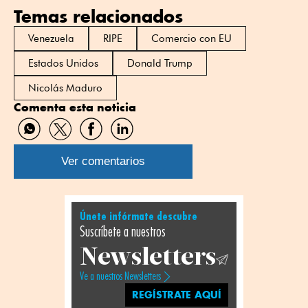
Temas relacionados
Venezuela
RIPE
Comercio con EU
Estados Unidos
Donald Trump
Nicolás Maduro
Comenta esta noticia
Compartir
Compartir
Compartir
Compartir
por
por
por
por
WhatsApp
Twitter
Facebook
Linkedin
Ver comentarios
Únete infórmate descubre
Suscríbete a nuestros
Newsletters
Ve a nuestros Newsletters
REGÍSTRATE AQUÍ