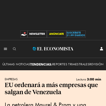
SUSCRÍBETE
NEWSLETTER
ANÚNCIATE
CONTRIBUCIONES
$1.99 DIARIOS
INI
El
SES
Economista
ÚLTIMAS NOTICIAS
TENDENCIAS:
REPORTES TRIMESTRALES
REVISIÓN 
3:00 min
EMPRESAS
Lectura
EU ordenará a más empresas que
salgan de Venezuela
La petrolera Maurel & Prom y una