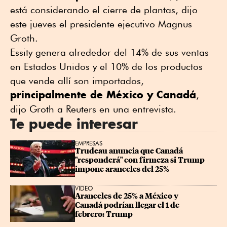
está considerando el cierre de plantas, dijo
este jueves el presidente ejecutivo Magnus
Groth.
Essity genera alrededor del 14% de sus ventas
en Estados Unidos y el 10% de los productos
que vende allí son importados,
principalmente de México y Canadá
,
dijo Groth a Reuters en una entrevista.
Te puede interesar
EMPRESAS
Trudeau anuncia que Canadá 
"responderá" con firmeza si Trump 
impone aranceles del 25%
VIDEO
Aranceles de 25% a México y 
Canadá podrían llegar el 1 de 
febrero: Trump