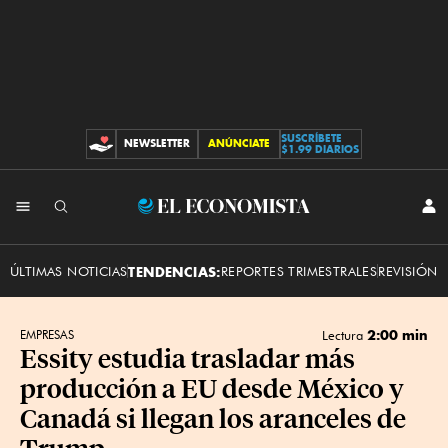
SUSCRÍBETE
NEWSLETTER
ANÚNCIATE
CONTRIBUCIONES
$1.99 DIARIOS
INI
El
SES
Economista
ÚLTIMAS NOTICIAS
TENDENCIAS:
REPORTES TRIMESTRALES
REVISIÓN 
2:00 min
EMPRESAS
Lectura
Essity estudia trasladar más
producción a EU desde México y
Canadá si llegan los aranceles de
Trump