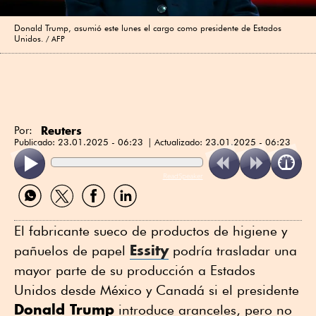
Donald Trump, asumió este lunes el cargo como presidente de Estados
Unidos.
AFP
Reuters
Por:
Publicado:
23.01.2025 - 06:23
Actualizado:
23.01.2025 - 06:23
ReadSpeaker
Compartir
Compartir
Compartir
Compartir
por
por
por
por
WhatsApp
Twitter
Facebook
Linkedin
El fabricante sueco de productos de higiene y
Essity
pañuelos de papel
podría trasladar una
mayor parte de su producción a Estados
Unidos desde México y Canadá si el presidente
Donald Trump
introduce aranceles, pero no