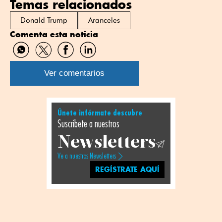
Temas relacionados
Donald Trump
Aranceles
Comenta esta noticia
Compartir
Compartir
Compartir
Compartir
por
por
por
por
WhatsApp
Twitter
Facebook
Linkedin
Ver comentarios
Únete infórmate descubre
Suscríbete a nuestros
Newsletters
Ve a nuestros Newsletters
REGÍSTRATE AQUÍ