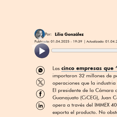
Lilia González
Por:
Publicado:
01.04.2025 - 19:39
Actualizado:
01.04.
Compartir
cinco empresas que 
Las
por
importaron 32 millones de pa
WhatsApp
Compartir
operaciones que la industria
por
Twitter
El presidente de la Cámara d
Compartir
por
Guanajuato (CiCEG), Juan Ca
Facebook
Compartir
opera a través del IMMEX 40 
por
exporta el producto. No obs
Linkedin