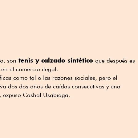
tenis y calzado sintético
jo, son
que después es
 en el comercio ilegal.
icas como tal o las razones sociales, pero el
leva dos dos años de caídas consecutivas y una
, expuso Cashal Usabiaga.