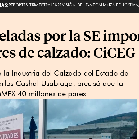
IAS:
REPORTES TRIMESTRALES
REVISIÓN DEL T-MEC
ALIANZA EDUCATIVA
ladas por la SE impo
res de calzado: CiCEG
 la Industria del Calzado del Estado de
rlos Cashal Usabiaga, precisó que la
IMMEX 40 millones de pares.