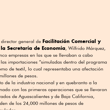
Facilitación Comercial y
 director general de
 la Secretaría de Economía
, Wilfrido Márquez,
inco empresas en las que se llevaban a cabo
las importaciones “simuladas dentro del programa
mo de textil, lo cual representaba una afectación
illones de pesos.
to de la industria nacional y en quebranto a la
unado con las primeras operaciones que se llevaron
tados de Aguascalientes y de Baja California,
den de los 24,000 millones de pesos de