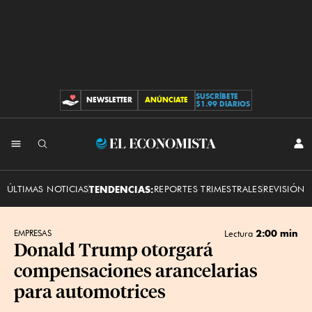
SUSCRÍBETE
NEWSLETTER
ANÚNCIATE
CONTRIBUCIONES
$1.99 DIARIOS
INI
El
SES
Economista
ÚLTIMAS NOTICIAS
TENDENCIAS:
REPORTES TRIMESTRALES
REVISIÓN 
2:00 min
EMPRESAS
Lectura
Donald Trump otorgará
compensaciones arancelarias
para automotrices