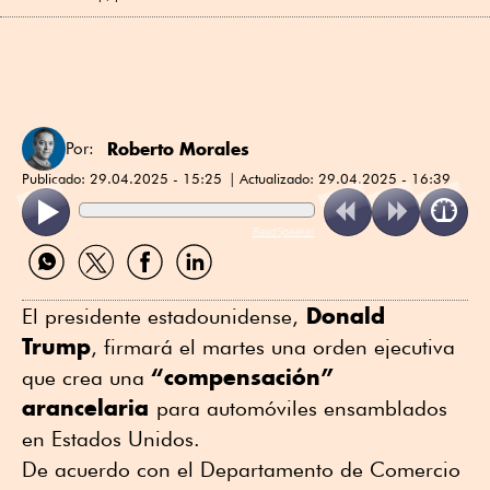
Roberto Morales
Por:
Publicado:
29.04.2025 - 15:25
Actualizado:
29.04.2025 - 16:39
ReadSpeaker
Compartir
Compartir
Compartir
Compartir
por
por
por
por
WhatsApp
Twitter
Facebook
Linkedin
Donald
El presidente estadounidense,
Trump
, firmará el martes una orden ejecutiva
“compensación”
que crea una
arancelaria
para automóviles ensamblados
en Estados Unidos.
De acuerdo con el Departamento de Comercio