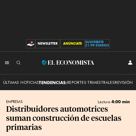
SUSCRÍBETE
NEWSLETTER
ANÚNCIATE
CONTRIBUCIONES
$1.99 DIARIOS
INI
El
SES
Economista
ÚLTIMAS NOTICIAS
TENDENCIAS:
REPORTES TRIMESTRALES
REVISIÓN 
4:00 min
EMPRESAS
Lectura
Distribuidores automotrices
suman construcción de escuelas
primarias