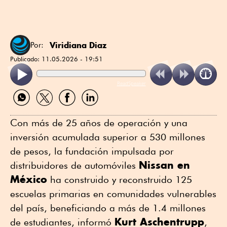
Viridiana Diaz
Por:
Publicado:
11.05.2026 - 19:51
ReadSpeaker
Compartir
Compartir
Compartir
Compartir
por
por
por
por
WhatsApp
Twitter
Facebook
Linkedin
Con más de 25 años de operación y una
inversión acumulada superior a 530 millones
de pesos, la fundación impulsada por
Nissan en
distribuidores de automóviles
México
ha construido y reconstruido 125
escuelas primarias en comunidades vulnerables
del país, beneficiando a más de 1.4 millones
Kurt Aschentrupp
de estudiantes, informó
,