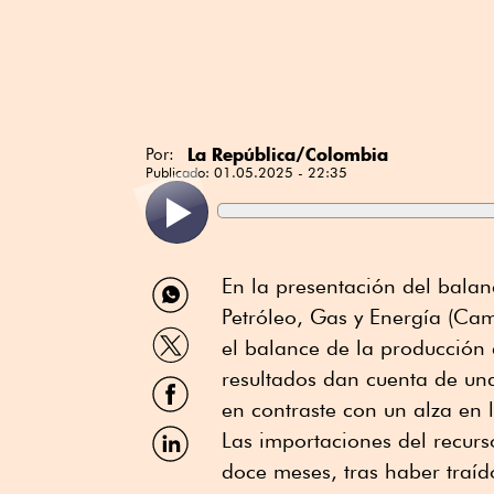
La República/Colombia
Por:
Publicado:
01.05.2025 - 22:35
Compartir
En la presentación del bala
por
Petróleo, Gas y Energía (Ca
WhatsApp
Compartir
el balance de la producción
por
Twitter
resultados dan cuenta de un
Compartir
por
en contraste con un alza en
Facebook
Compartir
Las importaciones del recurs
por
doce meses, tras haber traíd
Linkedin