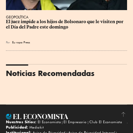
GEOPOLÍTICA
El juez impide a los hijos de Bolsonaro que le visiten por 
el Día del Padre este domingo
Por
Eu
ropa Press
Noticias Recomendadas
Nuestros Sitios:
El Economista
El Empresario
Club El Economista
Subir
Publicidad:
Mediakit
Institucional:
Aviso de Privacidad
Aviso de Privacidad Integral