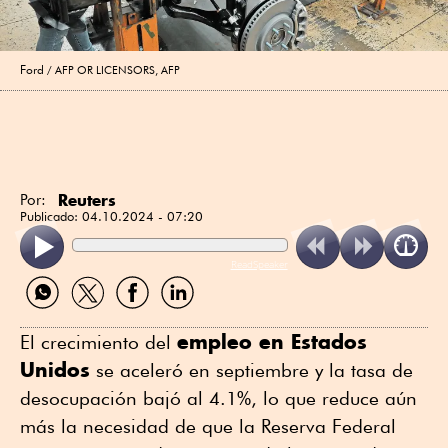
Ford
AFP OR LICENSORS, AFP
Reuters
Por:
Publicado:
04.10.2024 - 07:20
ReadSpeaker
Compartir
Compartir
Compartir
Compartir
por
por
por
por
WhatsApp
Twitter
Facebook
Linkedin
empleo en Estados
El crecimiento del
Unidos
se aceleró en septiembre y la tasa de
desocupación bajó al 4.1%, lo que reduce aún
más la necesidad de que la Reserva Federal