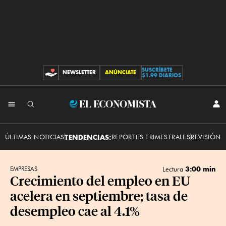
SUSCRÍBETE
NEWSLETTER
ANÚNCIATE
CONTRIBUCIONES
$1.99 DIARIOS
INI
El
SES
Economista
ÚLTIMAS NOTICIAS
TENDENCIAS:
REPORTES TRIMESTRALES
REVISIÓN 
3:00 min
EMPRESAS
Lectura
Crecimiento del empleo en EU
acelera en septiembre; tasa de
desempleo cae al 4.1%