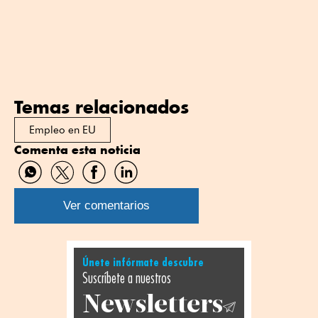
Temas relacionados
Empleo en EU
Comenta esta noticia
Compartir
Compartir
Compartir
Compartir
por
por
por
por
WhatsApp
Twitter
Facebook
Linkedin
Ver comentarios
Únete infórmate descubre
Suscríbete a nuestros
Newsletters