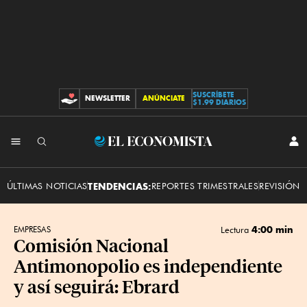
SUSCRÍBETE
NEWSLETTER
ANÚNCIATE
CONTRIBUCIONES
$1.99 DIARIOS
INI
El
SES
Economista
ÚLTIMAS NOTICIAS
TENDENCIAS:
REPORTES TRIMESTRALES
REVISIÓN 
4:00 min
EMPRESAS
Lectura
Comisión Nacional
Antimonopolio es independiente
y así seguirá: Ebrard