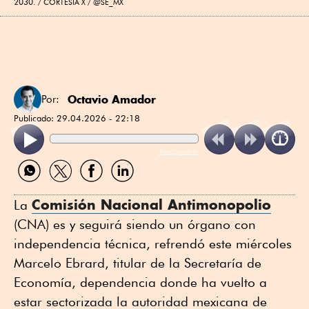
2030.
CORTESÍA X / @SE_MX
Octavio Amador
Por:
Publicado:
29.04.2026 - 22:18
ReadSpeaker
Compartir
Compartir
Compartir
Compartir
por
por
por
por
WhatsApp
Twitter
Facebook
Linkedin
Comisión Nacional Antimonopolio
La
(CNA) es y seguirá siendo un órgano con
independencia técnica, refrendó este miércoles
Marcelo Ebrard, titular de la Secretaría de
Economía, dependencia donde ha vuelto a
estar sectorizada la autoridad mexicana de