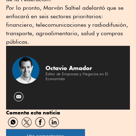
Por lo pronto, Marván Saltiel adelantó que se
enfocará en seis sectores prioritarios:
financiero, telecomunicaciones y radiodifusión,
transporte, agroalimentario, salud y compras
públicas.
Octavio Amador
Editor de Empresas y Negocios en El
Economista
Comenta esta noticia
Compartir
Compartir
Compartir
Compartir
por
por
por
por