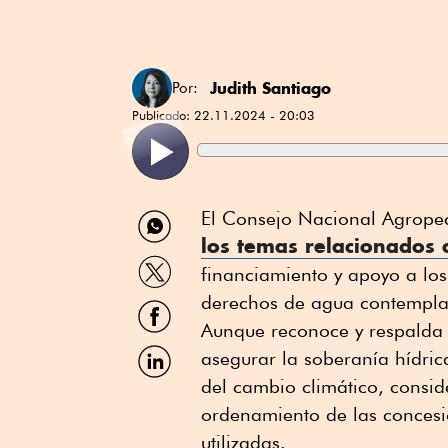
Judith Santiago
Por:
Publicado:
22.11.2024 - 20:03
Compartir
El Consejo Nacional Agrope
por
los temas relacionados 
WhatsApp
Compartir
financiamiento y apoyo a los
por
Twitter
derechos de agua contempla
Compartir
por
Aunque reconoce y respalda l
Facebook
Compartir
asegurar la soberanía hídric
por
del cambio climático, consid
Linkedin
ordenamiento de las concesi
utilizadas.