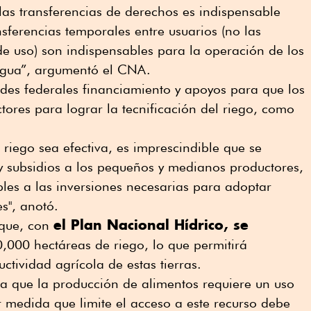
 las transferencias de derechos es indispensable
nsferencias temporales entre usuarios (no las
 de uso) son indispensables para la operación de los
e agua”, argumentó el CNA.
des federales financiamiento y apoyos para que los
ores para lograr la tecnificación del riego, como
l riego sea efectiva, es imprescindible que se
y subsidios a los pequeños y medianos productores,
les a las inversiones necesarias para adoptar
es", anotó.
el Plan Nacional Hídrico, se
 que, con
000 hectáreas de riego, lo que permitirá
tividad agrícola de estas tierras.
a que la producción de alimentos requiere un uso
r medida que limite el acceso a este recurso debe