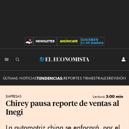
SUSCRÍBETE
NEWSLETTER
ANÚNCIATE
CONTRIBUCIONES
$1.99 DIARIOS
INI
El
SES
Economista
ÚLTIMAS NOTICIAS
TENDENCIAS:
REPORTES TRIMESTRALES
REVISIÓN 
3:00 min
EMPRESAS
Lectura
Chirey pausa reporte de ventas al
Inegi
La automotriz china se enfocará, por el