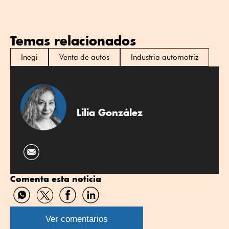
Temas relacionados
Inegi
Venta de autos
Industria automotriz
Lilia González
Comenta esta noticia
Compartir
Compartir
Compartir
Compartir
por
por
por
por
WhatsApp
Twitter
Facebook
Linkedin
Ver comentarios