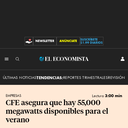
SUSCRÍBETE
NEWSLETTER
ANÚNCIATE
CONTRIBUCIONES
$1.99 DIARIOS
INI
El
SES
Economista
ÚLTIMAS NOTICIAS
TENDENCIAS:
REPORTES TRIMESTRALES
REVISIÓN 
3:00 min
EMPRESAS
Lectura
CFE asegura que hay 55,000
megawatts disponibles para el
verano