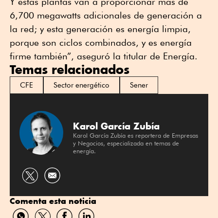
Y estas plantas van a proporcionar más de
6,700 megawatts adicionales de generación a
la red; y esta generación es energía limpia,
porque son ciclos combinados, y es energía
firme también”, aseguró la titular de Energía.
Temas relacionados
CFE
Sector energético
Sener
Karol García Zubía
Karol García Zubía es reportera de Empresas
y Negocios, especializada en temas de
energía.
Compartir
por
Comenta esta noticia
Twitter