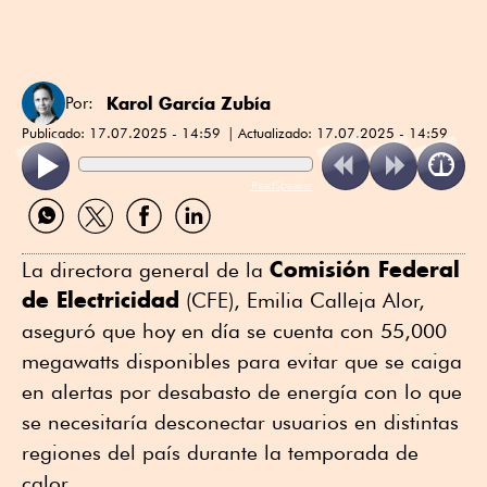
Karol García Zubía
Por:
Publicado:
17.07.2025 - 14:59
Actualizado:
17.07.2025 - 14:59
ReadSpeaker
Compartir
Compartir
Compartir
Compartir
por
por
por
por
WhatsApp
Twitter
Facebook
Linkedin
Comisión Federal
La directora general de la
de Electricidad
(CFE), Emilia Calleja Alor,
aseguró que hoy en día se cuenta con 55,000
megawatts disponibles para evitar que se caiga
en alertas por desabasto de energía con lo que
se necesitaría desconectar usuarios en distintas
regiones del país durante la temporada de
calor.