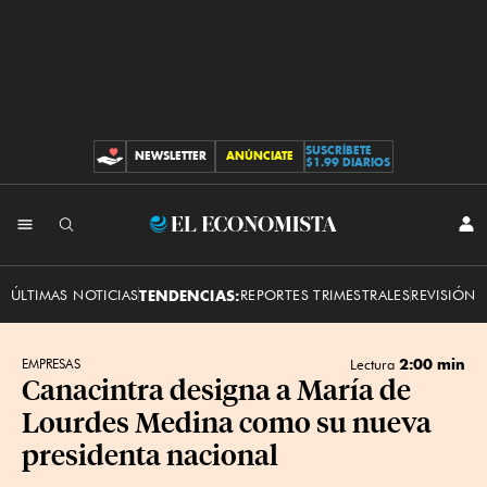
SUSCRÍBETE
NEWSLETTER
ANÚNCIATE
CONTRIBUCIONES
$1.99 DIARIOS
INI
El
SES
Economista
ÚLTIMAS NOTICIAS
TENDENCIAS:
REPORTES TRIMESTRALES
REVISIÓN 
2:00 min
EMPRESAS
Lectura
Canacintra designa a María de
Lourdes Medina como su nueva
presidenta nacional