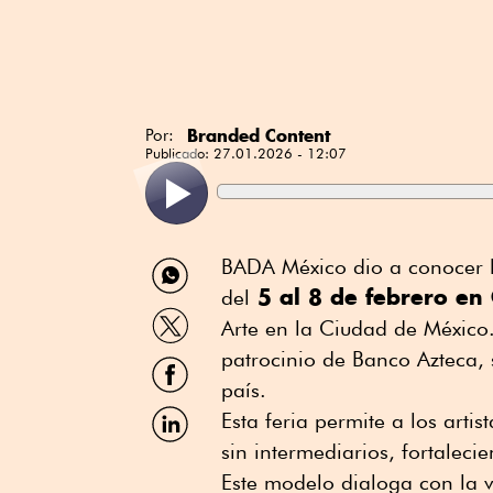
Branded Content
Por:
Publicado:
27.01.2026 - 12:07
Compartir
BADA México dio a conocer lo
por
5 al 8 de febrero e
del
WhatsApp
Compartir
Arte en la Ciudad de México.
por
Twitter
patrocinio de Banco Azteca, 
Compartir
por
país.
Facebook
Compartir
Esta feria permite a los artis
por
sin intermediarios, fortalecie
Linkedin
Este modelo dialoga con la 