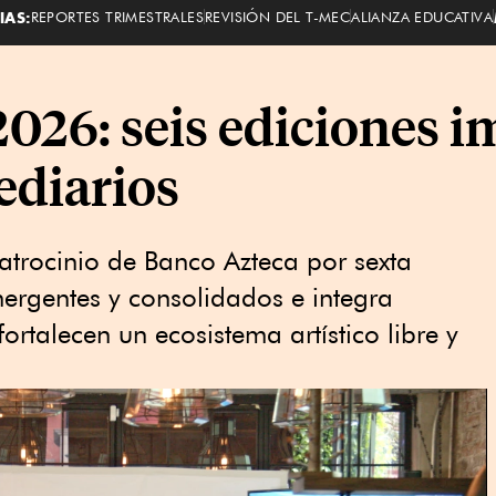
IAS:
REPORTES TRIMESTRALES
REVISIÓN DEL T-MEC
ALIANZA EDUCATIVA
26: seis ediciones i
ediarios
patrocinio de Banco Azteca por sexta
mergentes y consolidados e integra
ortalecen un ecosistema artístico libre y