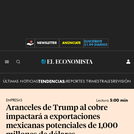
SUSCRÍBETE
NEWSLETTER
ANÚNCIATE
CONTRIBUCIONES
$1.99 DIARIOS
INI
El
SES
Economista
ÚLTIMAS NOTICIAS
TENDENCIAS:
REPORTES TRIMESTRALES
REVISIÓN 
5:00 min
EMPRESAS
Lectura
Aranceles de Trump al cobre
impactará a exportaciones
mexicanas potenciales de 1,000
millones de dólares