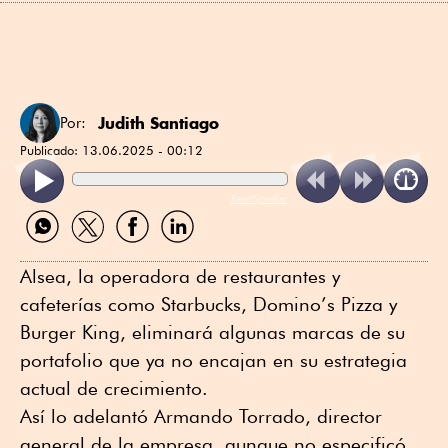
Judith Santiago
Por:
Publicado:
13.06.2025 - 00:12
ReadSpeaker
Compartir
Compartir
Compartir
Compartir
por
por
por
por
WhatsApp
Twitter
Facebook
Linkedin
Alsea, la operadora de restaurantes y
cafeterías como Starbucks, Domino’s Pizza y
Burger King, eliminará algunas marcas de su
portafolio que ya no encajan en su estrategia
actual de crecimiento.
Así lo adelantó Armando Torrado, director
general de la empresa, aunque no especificó