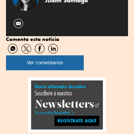
Judith Santiago
Comenta esta noticia
Compartir
Compartir
Compartir
Compartir
por
por
por
por
WhatsApp
Twitter
Facebook
Linkedin
Ver comentarios
Únete infórmate descubre
Suscríbete a nuestros
Newsletters
Ve a nuestros Newsletters
REGÍSTRATE AQUÍ