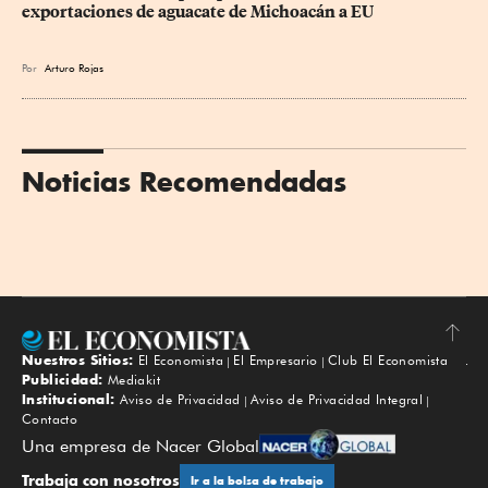
exportaciones de aguacate de Michoacán a EU
Por
Arturo Rojas
Noticias Recomendadas
Nuestros Sitios:
El Economista
El Empresario
Club El Economista
Subir
Publicidad:
Mediakit
Institucional:
Aviso de Privacidad
Aviso de Privacidad Integral
Contacto
Una empresa de Nacer Global
Trabaja con nosotros
Ir a la bolsa de trabajo