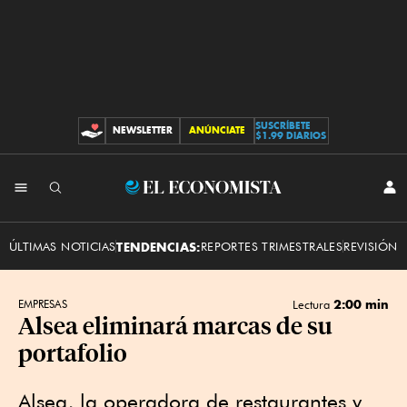
SUSCRÍBETE
NEWSLETTER
ANÚNCIATE
CONTRIBUCIONES
$1.99 DIARIOS
INI
El
SES
Economista
ÚLTIMAS NOTICIAS
TENDENCIAS:
REPORTES TRIMESTRALES
REVISIÓN 
2:00 min
EMPRESAS
Lectura
Alsea eliminará marcas de su
portafolio
Alsea, la operadora de restaurantes y