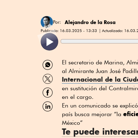
Alejandro de la Rosa
Por:
Publicado:
16.03.2025 - 13:33
Actualizado:
16.03.
Compartir
El secretario de Marina, Al
por
al Almirante Juan José Padil
WhatsApp
Compartir
Internacional de la Ciu
por
Twitter
en sustitución del Contralmi
Compartir
por
en el cargo.
Facebook
Compartir
En un comunicado se explicó 
por
efic
país busca mejorar “la
Linkedin
México”
Te puede interesa