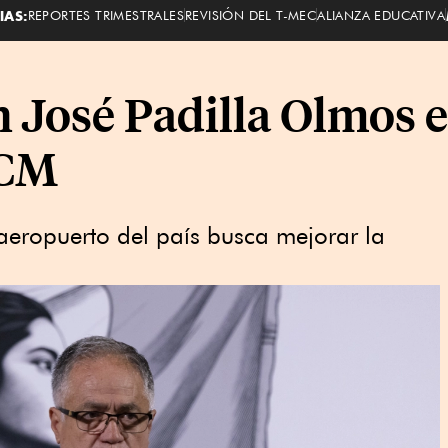
IAS:
REPORTES TRIMESTRALES
REVISIÓN DEL T-MEC
ALIANZA EDUCATIVA
 José Padilla Olmos e
ICM
 aeropuerto del país busca mejorar la