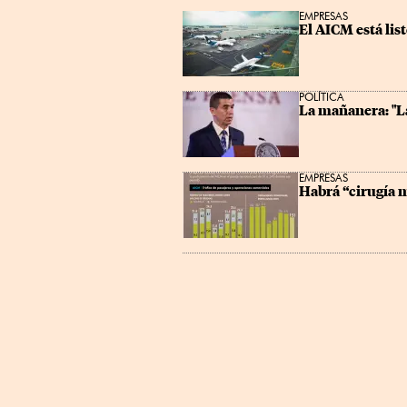
EMPRESAS
El AICM está lis
POLÍTICA
La mañanera: "L
EMPRESAS
Habrá “cirugía m