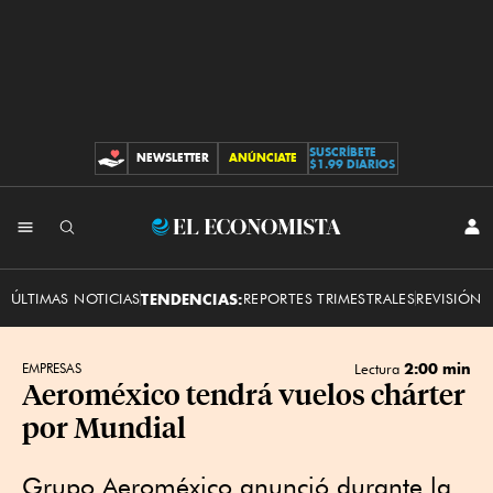
SUSCRÍBETE
NEWSLETTER
ANÚNCIATE
CONTRIBUCIONES
$1.99 DIARIOS
INI
El
SES
Economista
ÚLTIMAS NOTICIAS
TENDENCIAS:
REPORTES TRIMESTRALES
REVISIÓN 
2:00 min
EMPRESAS
Lectura
Aeroméxico tendrá vuelos chárter
por Mundial
Grupo Aeroméxico anunció durante la