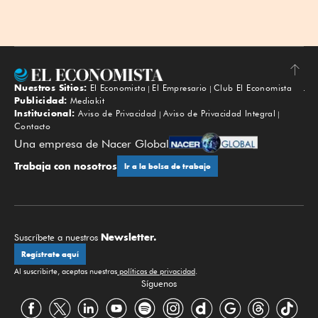
Nuestros Sitios:
El Economista
El Empresario
Club El Economista
Subir
Publicidad:
Mediakit
Institucional:
Aviso de Privacidad
Aviso de Privacidad Integral
Contacto
Una empresa de Nacer Global
Trabaja con nosotros
Ir a la bolsa de trabajo
Newsletter.
Suscríbete a nuestros
Regístrate aquí
Al suscribirte, aceptas nuestras
políticas de privacidad
.
Síguenos