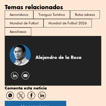
Temas relacionados
Aeroméxico
Tianguis Turístico
Rutas aéreas
Mundial de Futbol
Mundial de Futbol 2026
Aerolíneas
Alejandro de la Rosa
Compartir
por
Comenta esta noticia
Linkedin
Compartir
Compartir
Compartir
Compartir
por
por
por
por