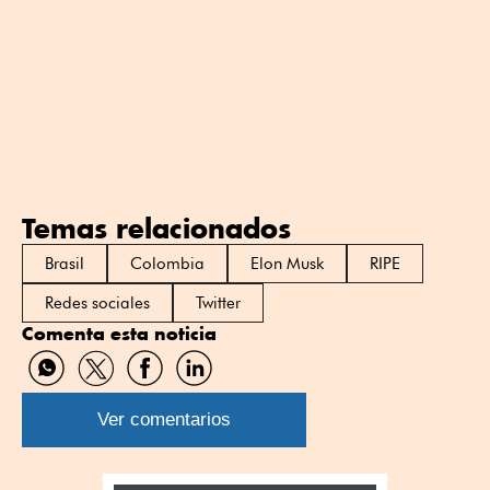
Temas relacionados
Brasil
Colombia
Elon Musk
RIPE
Redes sociales
Twitter
Comenta esta noticia
Compartir
Compartir
Compartir
Compartir
por
por
por
por
WhatsApp
Twitter
Facebook
Linkedin
Ver comentarios