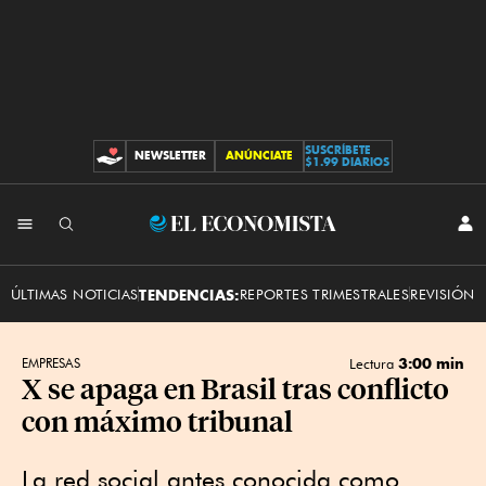
SUSCRÍBETE
NEWSLETTER
ANÚNCIATE
CONTRIBUCIONES
$1.99 DIARIOS
INI
El
SES
Economista
ÚLTIMAS NOTICIAS
TENDENCIAS:
REPORTES TRIMESTRALES
REVISIÓN 
3:00 min
EMPRESAS
Lectura
X se apaga en Brasil tras conflicto
con máximo tribunal
La red social antes conocida como