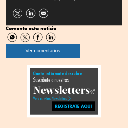
Compartir
Compartir
por
por
Comenta esta noticia
Twitter
Linkedin
Compartir
Compartir
Compartir
Compartir
por
por
por
por
WhatsApp
Twitter
Facebook
Linkedin
Ver comentarios
Únete infórmate descubre
Suscríbete a nuestros
Newsletters
Ve a nuestros Newsletters
REGÍSTRATE AQUÍ