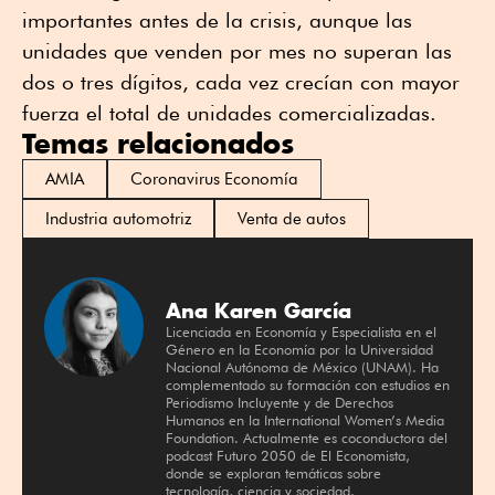
importantes antes de la crisis, aunque las
unidades que venden por mes no superan las
dos o tres dígitos, cada vez crecían con mayor
fuerza el total de unidades comercializadas.
Temas relacionados
AMIA
Coronavirus Economía
Industria automotriz
Venta de autos
Ana Karen García
Licenciada en Economía y Especialista en el
Género en la Economía por la Universidad
Nacional Autónoma de México (UNAM). Ha
complementado su formación con estudios en
Periodismo Incluyente y de Derechos
Humanos en la International Women’s Media
Foundation. Actualmente es coconductora del
podcast Futuro 2050 de El Economista,
donde se exploran temáticas sobre
tecnología, ciencia y sociedad.