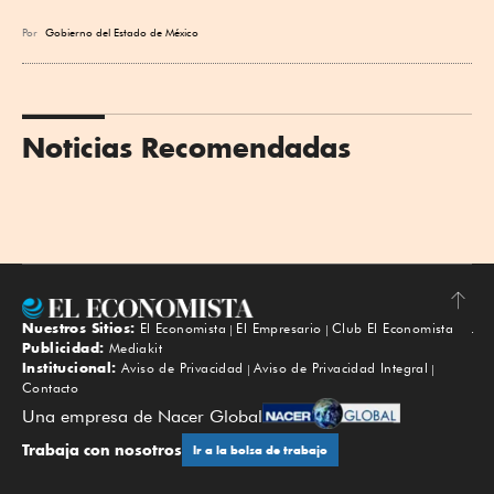
Por
Gobierno del Estado de México
Noticias Recomendadas
Nuestros Sitios:
El Economista
El Empresario
Club El Economista
Subir
Publicidad:
Mediakit
Institucional:
Aviso de Privacidad
Aviso de Privacidad Integral
Contacto
Una empresa de Nacer Global
Trabaja con nosotros
Ir a la bolsa de trabajo