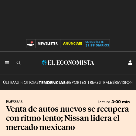
SUSCRÍBETE
NEWSLETTER
ANÚNCIATE
CONTRIBUCIONES
$1.99 DIARIOS
INI
El
SES
Economista
ÚLTIMAS NOTICIAS
TENDENCIAS:
REPORTES TRIMESTRALES
REVISIÓN 
3:00 min
EMPRESAS
Lectura
Venta de autos nuevos se recupera
con ritmo lento; Nissan lidera el
mercado mexicano