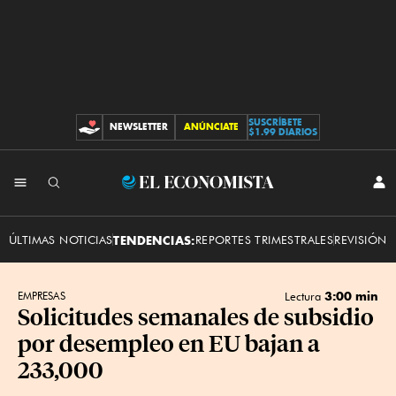
SUSCRÍBETE
NEWSLETTER
ANÚNCIATE
CONTRIBUCIONES
$1.99 DIARIOS
INI
El
SES
Economista
ÚLTIMAS NOTICIAS
TENDENCIAS:
REPORTES TRIMESTRALES
REVISIÓN 
3:00 min
EMPRESAS
Lectura
Solicitudes semanales de subsidio
por desempleo en EU bajan a
233,000