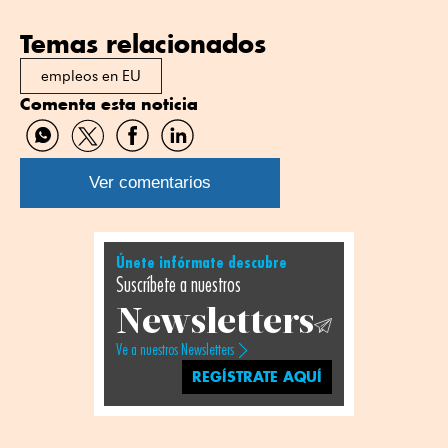
Temas relacionados
empleos en EU
Comenta esta noticia
Compartir
Compartir
Compartir
Compartir
por
por
por
por
WhatsApp
Twitter
Facebook
Linkedin
Ver comentarios
Únete infórmate descubre
Suscríbete a nuestros
Newsletters
Ve a nuestros Newsletters
REGÍSTRATE AQUÍ