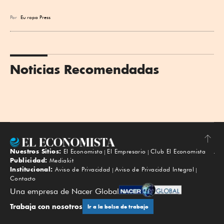
Por
Eu
ropa Press
Noticias Recomendadas
Nuestros Sitios:
El Economista
El Empresario
Club El Economista
Subir
Publicidad:
Mediakit
Institucional:
Aviso de Privacidad
Aviso de Privacidad Integral
Contacto
Una empresa de Nacer Global
Trabaja con nosotros
Ir a la bolsa de trabajo