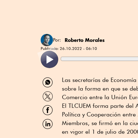
Roberto Morales
Por:
Publicado:
26.10.2022 - 06:10
Compartir
Las secretarías de Economía 
por
sobre la forma en que se de
WhatsApp
Compartir
Comercio entre la Unión Eur
por
Twitter
El TLCUEM forma parte del 
Compartir
por
Política y Cooperación entre
Facebook
Compartir
Miembros, se firmó en la ciu
por
en vigor el 1 de julio de 200
Linkedin