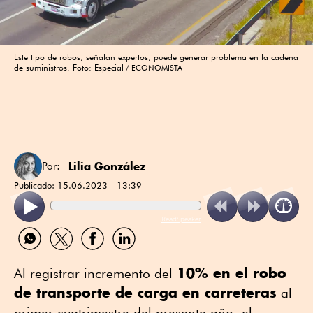
Este tipo de robos, señalan expertos, puede generar problema en la cadena
de suministros. Foto: Especial
ECONOMISTA
Lilia González
Por:
Publicado:
15.06.2023 - 13:39
ReadSpeaker
Compartir
Compartir
Compartir
Compartir
por
por
por
por
WhatsApp
Twitter
Facebook
Linkedin
10% en el robo
Al registrar incremento del
de transporte de carga en carreteras
al
primer cuatrimestre del presente año, el