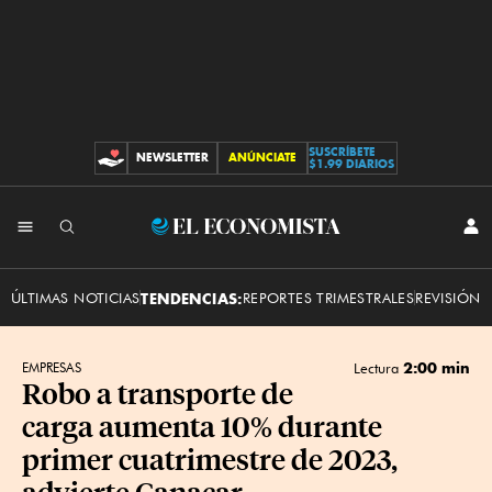
SUSCRÍBETE
NEWSLETTER
ANÚNCIATE
CONTRIBUCIONES
$1.99 DIARIOS
INI
El
SES
Economista
ÚLTIMAS NOTICIAS
TENDENCIAS:
REPORTES TRIMESTRALES
REVISIÓN 
2:00 min
EMPRESAS
Lectura
Robo a transporte de
carga aumenta 10% durante
primer cuatrimestre de 2023,
advierte Canacar