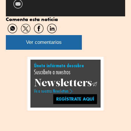
Comenta esta noticia
Compartir
Compartir
Compartir
Compartir
por
por
por
por
WhatsApp
Twitter
Facebook
Linkedin
Ver comentarios
Únete infórmate descubre
Suscríbete a nuestros
Newsletters
Ve a nuestros Newsletters
REGÍSTRATE AQUÍ