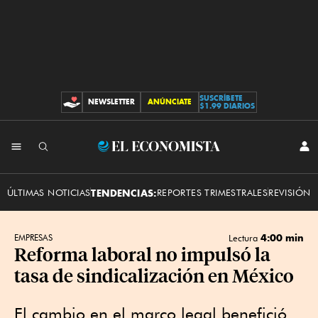
SUSCRÍBETE
NEWSLETTER
ANÚNCIATE
CONTRIBUCIONES
$1.99 DIARIOS
INI
El
SES
Economista
ÚLTIMAS NOTICIAS
TENDENCIAS:
REPORTES TRIMESTRALES
REVISIÓN 
4:00 min
EMPRESAS
Lectura
Reforma laboral no impulsó la
tasa de sindicalización en México
El cambio en el marco legal benefició