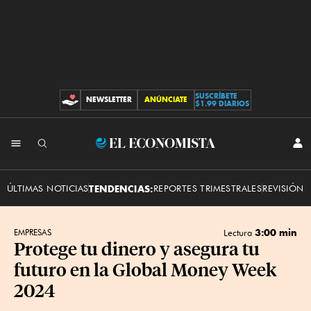
SUSCRÍBETE
NEWSLETTER
ANÚNCIATE
CONTRIBUCIONES
$1.99 DIARIOS
INI
El
SES
Economista
ÚLTIMAS NOTICIAS
TENDENCIAS:
REPORTES TRIMESTRALES
REVISIÓN 
3:00 min
EMPRESAS
Lectura
Protege tu dinero y asegura tu
futuro en la Global Money Week
2024