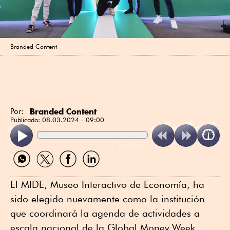
Branded Content
Branded Content
Por:
Publicado:
08.03.2024 - 09:00
ReadSpeaker
Compartir
Compartir
Compartir
Compartir
por
por
por
por
WhatsApp
Twitter
Facebook
Linkedin
El MIDE, Museo Interactivo de Economía, ha
sido elegido nuevamente como la institución
que coordinará la agenda de actividades a
escala nacional de la Global Money Week