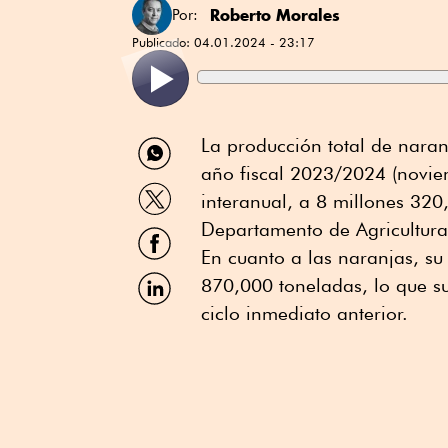
Roberto Morales
Por:
Publicado:
04.01.2024 - 23:17
Compartir
La producción total de naran
por
año fiscal 2023/2024 (novie
WhatsApp
Compartir
interanual, a 8 millones 320
por
Twitter
Departamento de Agricultura
Compartir
por
En cuanto a las naranjas, s
Facebook
Compartir
870,000 toneladas, lo que 
por
ciclo inmediato anterior.
Linkedin