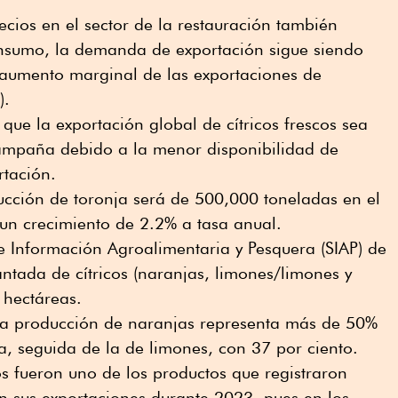
ecios en el sector de la restauración también
consumo, la demanda de exportación sigue siendo
e aumento marginal de las exportaciones de
).
ue la exportación global de cítricos frescos sea
 campaña debido a la menor disponibilidad de
rtación.
ucción de toronja será de 500,000 toneladas en el
a un crecimiento de 2.2% a tasa anual.
e Información Agroalimentaria y Pesquera (SIAP) de
lantada de cítricos (naranjas, limones/limones y
 hectáreas.
 la producción de naranjas representa más de 50%
da, seguida de la de limones, con 37 por ciento.
os fueron uno de los productos que registraron
 sus exportaciones durante 2023, pues en los