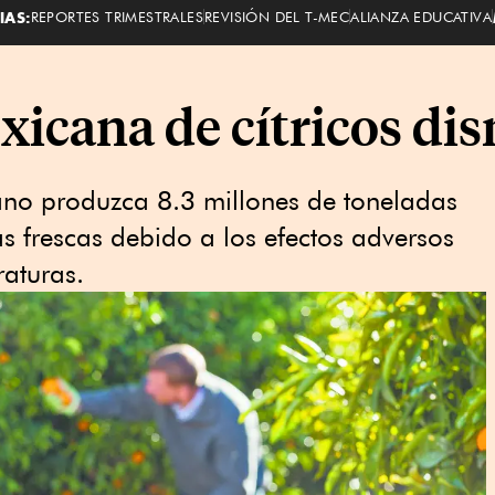
IAS:
REPORTES TRIMESTRALES
REVISIÓN DEL T-MEC
ALIANZA EDUCATIVA
icana de cítricos dis
no produzca 8.3 millones de toneladas
as frescas debido a los efectos adversos
raturas.