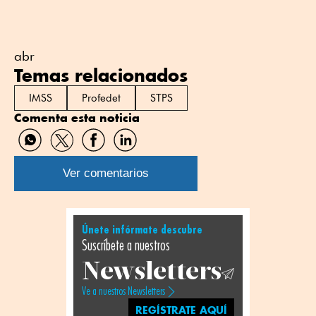
abr
Temas relacionados
IMSS
Profedet
STPS
Comenta esta noticia
Compartir
Compartir
Compartir
Compartir
por
por
por
por
WhatsApp
Twitter
Facebook
Linkedin
Ver comentarios
Únete infórmate descubre
Suscríbete a nuestros
Newsletters
Ve a nuestros Newsletters
REGÍSTRATE AQUÍ