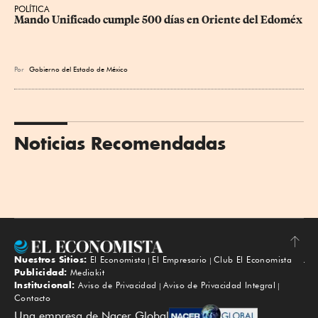
POLÍTICA
Mando Unificado cumple 500 días en Oriente del Edoméx
Por
Gobierno del Estado de México
Noticias Recomendadas
Nuestros Sitios:
El Economista
El Empresario
Club El Economista
Subir
Publicidad:
Mediakit
Institucional:
Aviso de Privacidad
Aviso de Privacidad Integral
Contacto
Una empresa de Nacer Global