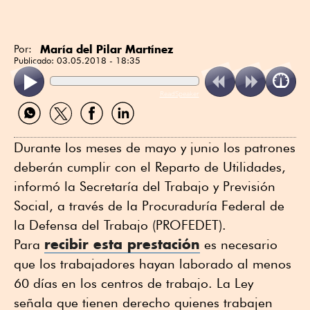
María del Pilar Martínez
Por:
Publicado:
03.05.2018 - 18:35
ReadSpeaker
Compartir
Compartir
Compartir
Compartir
por
por
por
por
WhatsApp
Twitter
Facebook
Linkedin
Durante los meses de mayo y junio los patrones
deberán cumplir con el Reparto de Utilidades,
informó la Secretaría del Trabajo y Previsión
Social, a través de la Procuraduría Federal de
la Defensa del Trabajo (PROFEDET).
recibir esta prestación
Para
es necesario
que los trabajadores hayan laborado al menos
60 días en los centros de trabajo. La Ley
señala que tienen derecho quienes trabajen