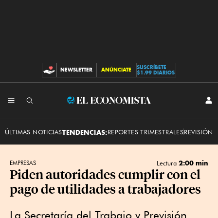
SUSCRÍBETE
NEWSLETTER
ANÚNCIATE
CONTRIBUCIONES
$1.99 DIARIOS
INI
El
SES
Economista
ÚLTIMAS NOTICIAS
TENDENCIAS:
REPORTES TRIMESTRALES
REVISIÓN 
2:00 min
EMPRESAS
Lectura
Piden autoridades cumplir con el
pago de utilidades a trabajadores
La Secretaría del Trabajo y Previsión