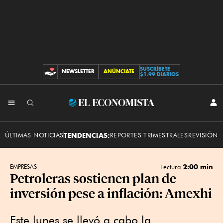
SUSCRÍBETE
NEWSLETTER
ANÚNCIATE
CONTRIBUCIONES
$1.99 DIARIOS
INI
El
SES
Economista
ÚLTIMAS NOTICIAS
TENDENCIAS:
REPORTES TRIMESTRALES
REVISIÓN 
2:00 min
EMPRESAS
Lectura
Petroleras sostienen plan de
inversión pese a inflación: Amexhi
Este lunes se llevó a cabo la