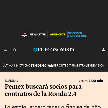
SUSCRÍBETE
NEWSLETTER
ANÚNCIATE
CONTRIBUCIONES
$1.99 DIARIOS
INI
El
SES
Economista
ÚLTIMAS NOTICIAS
TENDENCIAS:
REPORTES TRIMESTRALES
REVISIÓN 
3:00 min
EMPRESAS
Lectura
Pemex buscará socios para
contratos de la Ronda 2.4
La estatal espera tener a finales de año