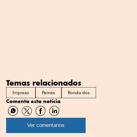
Temas relacionados
Impreso
Pemex
Ronda dos
Comenta esta noticia
Compartir
Compartir
Compartir
Compartir
por
por
por
por
WhatsApp
Twitter
Facebook
Linkedin
Ver comentarios