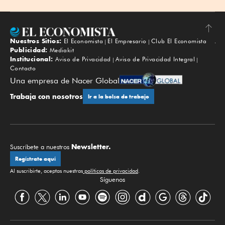
Nuestros Sitios:
El Economista
El Empresario
Club El Economista
Subir
Publicidad:
Mediakit
Institucional:
Aviso de Privacidad
Aviso de Privacidad Integral
Contacto
Una empresa de Nacer Global
Trabaja con nosotros
Ir a la bolsa de trabajo
Newsletter.
Suscríbete a nuestros
Regístrate aquí
Al suscribirte, aceptas nuestras
políticas de privacidad
.
Síguenos