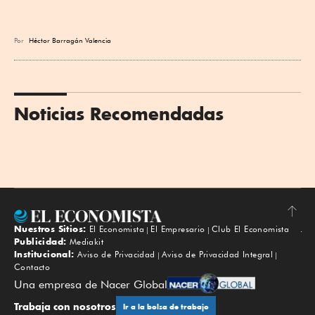
Por
Héctor Barragán Valencia
Noticias Recomendadas
Nuestros Sitios:
El Economista
El Empresario
Club El Economista
Subir
Publicidad:
Mediakit
Institucional:
Aviso de Privacidad
Aviso de Privacidad Integral
Contacto
Una empresa de Nacer Global
Trabaja con nosotros
Ir a la bolsa de trabajo