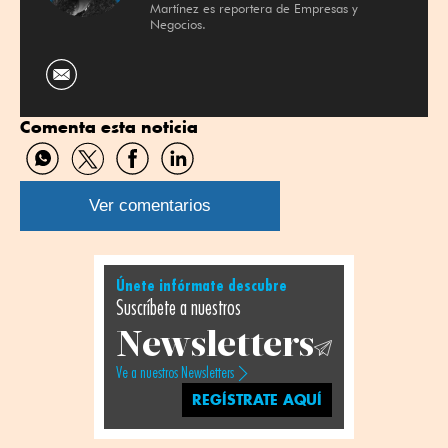
Martínez es reportera de Empresas y
Negocios.
Comenta esta noticia
Compartir
Compartir
Compartir
Compartir
por
por
por
por
WhatsApp
Twitter
Facebook
Linkedin
Ver comentarios
Únete infórmate descubre
Suscríbete a nuestros
Newsletters
Ve a nuestros Newsletters
REGÍSTRATE AQUÍ