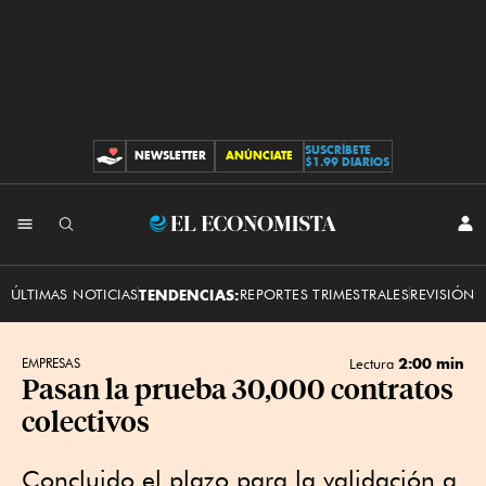
SUSCRÍBETE
NEWSLETTER
ANÚNCIATE
CONTRIBUCIONES
$1.99 DIARIOS
INI
El
SES
Economista
ÚLTIMAS NOTICIAS
TENDENCIAS:
REPORTES TRIMESTRALES
REVISIÓN 
2:00 min
EMPRESAS
Lectura
Pasan la prueba 30,000 contratos
colectivos
Concluido el plazo para la validación a