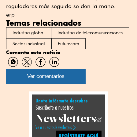
reguladores más seguido se den la mano.
erp
Temas relacionados
Industria global
Industria de telecomunicaciones
Sector industrial
Futurecom
Comenta esta noticia
Compartir
Compartir
Compartir
Compartir
por
por
por
por
WhatsApp
Twitter
Facebook
Linkedin
Ver comentarios
Únete infórmate descubre
Suscríbete a nuestros
Newsletters
Ve a nuestros Newsletters
REGÍSTRATE AQUÍ