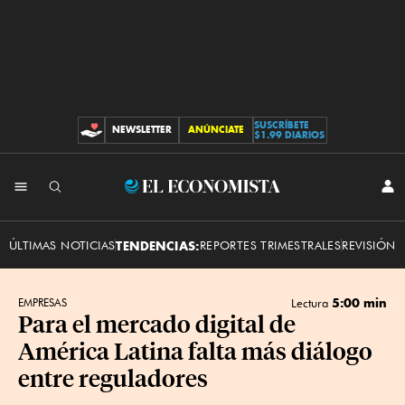
SUSCRÍBETE
NEWSLETTER
ANÚNCIATE
CONTRIBUCIONES
$1.99 DIARIOS
INI
El
SES
Economista
ÚLTIMAS NOTICIAS
TENDENCIAS:
REPORTES TRIMESTRALES
REVISIÓN 
5:00 min
EMPRESAS
Lectura
Para el mercado digital de
América Latina falta más diálogo
entre reguladores