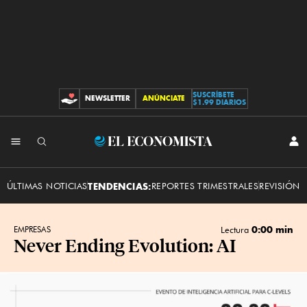
SUSCRÍBETE
NEWSLETTER
ANÚNCIATE
CONTRIBUCIONES
$1.99 DIARIOS
INI
El
SES
Economista
ÚLTIMAS NOTICIAS
TENDENCIAS:
REPORTES TRIMESTRALES
REVISIÓN 
0:00 min
EMPRESAS
Lectura
Never Ending Evolution: AI