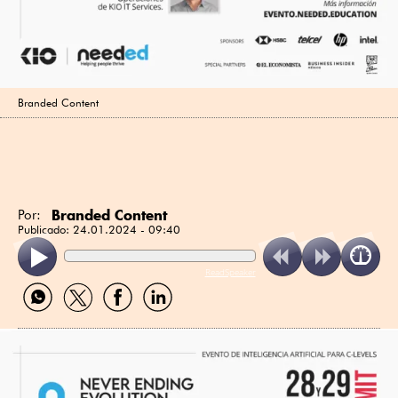
Branded Content
Branded Content
Por:
Publicado:
24.01.2024 - 09:40
ReadSpeaker
Compartir
Compartir
Compartir
Compartir
por
por
por
por
WhatsApp
Twitter
Facebook
Linkedin