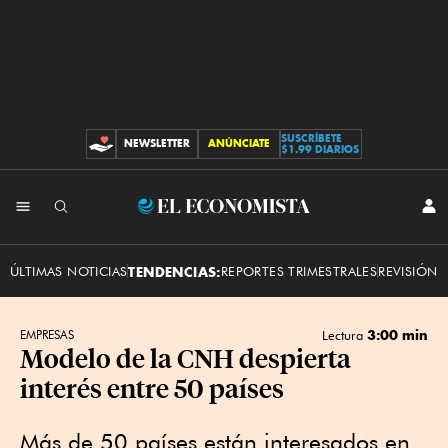
SUSCRÍBETE
NEWSLETTER
ANÚNCIATE
CONTRIBUCIONES
$1.99 DIARIOS
INI
El
SES
Economista
ÚLTIMAS NOTICIAS
TENDENCIAS:
REPORTES TRIMESTRALES
REVISIÓN 
3:00 min
EMPRESAS
Lectura
Modelo de la CNH despierta
interés entre 50 países
Más de 50 países están interesados en