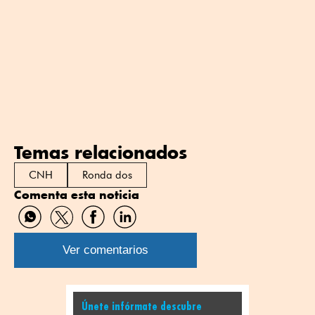
Temas relacionados
CNH
Ronda dos
Comenta esta noticia
Compartir
Compartir
Compartir
Compartir
por
por
por
por
WhatsApp
Twitter
Facebook
Linkedin
Ver comentarios
Únete infórmate descubre